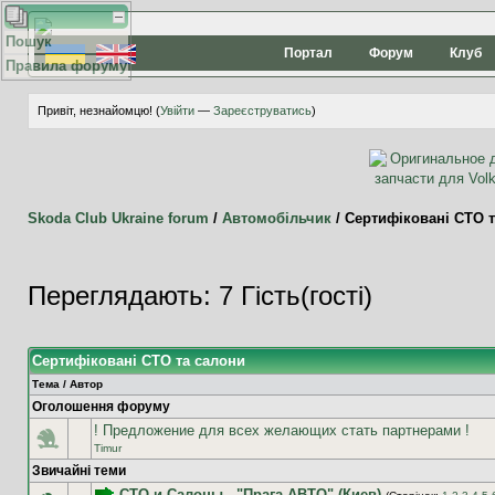
Пошук
Портал
Форум
Клуб
Правила форуму
Привіт, незнайомцю! (
Увійти
—
Зареєструватись
)
Skoda Club Ukraine forum
/
Автомобільчик
/
Сертифіковані СТО т
Переглядають: 7 Гість(гості)
Сертифіковані СТО та салони
Тема
/
Автор
Оголошення форуму
! Предложение для всех желающих стать партнерами !
Timur
Звичайні теми
СТО и Салоны - "Прага АВТО" (Киев)