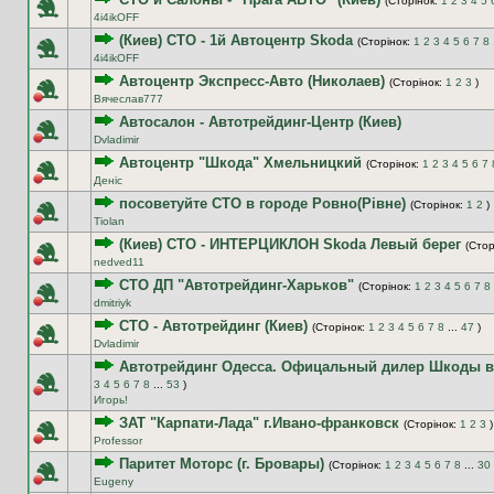
(Сторінок:
1
2
3
4
5
4i4ikOFF
(Киев) СТО - 1й Автоцентр Skoda
(Сторінок:
1
2
3
4
5
6
7
8
4i4ikOFF
Автоцентр Экспресс-Авто (Николаев)
(Сторінок:
1
2
3
)
Вячеслав777
Автосалон - Автотрейдинг-Центр (Киев)
Dvladimir
Автоцентр "Шкода" Хмельницкий
(Сторінок:
1
2
3
4
5
6
7
Деніс
посоветуйте СТО в городе Ровно(Рівне)
(Сторінок:
1
2
)
Tiolan
(Киев) СТО - ИНТЕРЦИКЛОН Skoda Левый берег
(Стор
nedved11
СТО ДП "Автотрейдинг-Харьков"
(Сторінок:
1
2
3
4
5
6
7
8
dmitriyk
СТО - Автотрейдинг (Киев)
(Сторінок:
1
2
3
4
5
6
7
8
...
47
)
Dvladimir
Автотрейдинг Одесса. Офицальный дилер Шкоды в
3
4
5
6
7
8
...
53
)
Игорь!
ЗАТ "Карпати-Лада" г.Ивано-франковск
(Сторінок:
1
2
3
)
Professor
Паритет Моторс (г. Бровары)
(Сторінок:
1
2
3
4
5
6
7
8
...
30
Eugeny