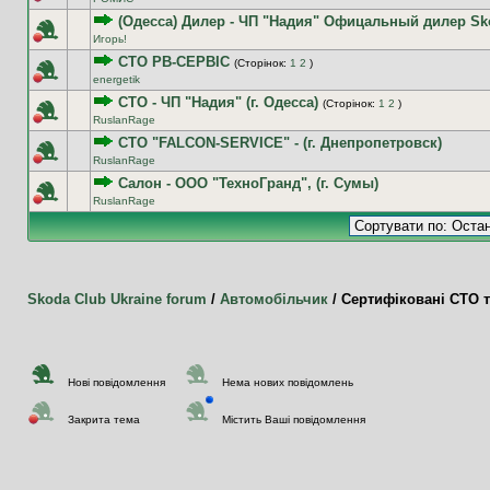
(Одесса) Дилер - ЧП "Надия" Офицальный дилер Sk
Игорь!
СТО РВ-СЕРВІС
(Сторінок:
1
2
)
energetik
СТО - ЧП "Надия" (г. Одесса)
(Сторінок:
1
2
)
RuslanRage
СТО "FALCON-SERVICE" - (г. Днепропетровск)
RuslanRage
Салон - ООО "ТехноГранд", (г. Сумы)
RuslanRage
Skoda Club Ukraine forum
/
Автомобільчик
/
Сертифіковані СТО т
Нові повідомлення
Нема нових повідомлень
Закрита тема
Містить Ваші повідомлення