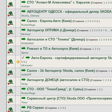
СТО "Атлант-М Алексеевка" г. Харьков
(Сторінок:
1
2
3
4
dmitriyk
АВТОЦЕНТР ОДЕССА - официальный дилер SKODA 
Skoda_Odessa
Салон - Европа-Авто (Киев)
(Сторінок:
1
2
3
4
5
6
)
RuslanRage
Автоцентр ОПТИМА (г.Донецк)
(Сторінок:
1
2
3
4
5
6
7
8
...
9
Medved
Автосалон и СТО "Тоника" (Донецк)
(Сторінок:
1
2
3
4
5
6
ROMANEK
Ремонт и ТО в Автохаусе (Киев)
(Сторінок:
1
2
3
)
Шрам
Авто-Европа - сертифицированный автоцентр Sko
5
6
)
AEmaster
Салон - 1й Автоцентр Skoda, салон (Киев)
(Сторінок:
1
4i4ikOFF
Автоцентр ДОНЕЦК (автосалон и СТО)
(Сторінок:
1
2
3
4
Hedg
СТО - ООО "ТехноГранд", (г. Сумы)
(Сторінок:
1
2
)
RuslanRage
Сервисный центр (СТО) Skoda ООО «Промтехсервис»
Timur
РВ Сервис
(Сторінок:
1
2
3
)
РОМИС