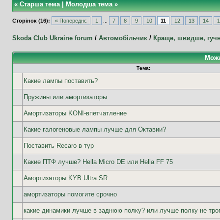
«
Старша тема
|
Молодша тема
»
Сторінок (16):
« Попереднє
1
...
7
8
9
10
11
12
13
14
1
Skoda Club Ukraine forum
/
Автомобільчик
/
Краще, швидше, гуч
Можл
Тема:
Какие лампы поставить?
Пружины или амортизаторы
Амортизаторы KONI-впетчатление
Какие галогеновые лампы лучше для Октавии?
Поставить Recaro в тур
Какие ПТФ лучше? Hella Micro DE или Hella FF 75
Амортизаторы KYB Ultra SR
амортизаторы помогите срочно
какие динамики лучше в заднюю полку? или лучше полку не тро