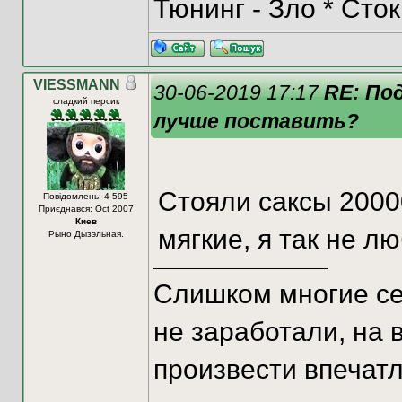
Тюнинг - Зло * Сток
VIESSMANN
30-06-2019 17:17
RE: По
сладкий персик
лучше поставить?
Стояли саксы 2000
Повідомлень: 4 595
Приєднався: Oct 2007
Киев
мягкие, я так не л
Рыно Дызэльная.
Слишком многие сей
не заработали, на 
произвести впечатл