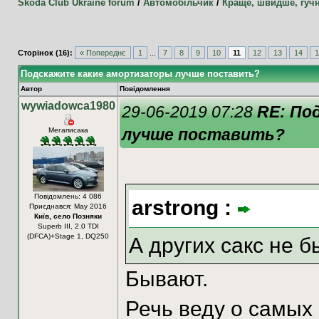
Skoda Club Ukraine forum
/
Автомобільчик
/
Краще, швидше, гуч
Сторінок (16):
« Попереднє
1
...
7
8
9
10
11
12
13
14
1
Подскажите какие амортизаторы лучше поставить?
Автор
Повідомлення
wywiadowca1980
29-06-2019 07:28
RE: По
лучше поставить?
Мегаписака
Повідомлень: 4 086
arstrong :
Приєднався: May 2016
Київ, село Позняки
Superb III, 2.0 TDI
(DFCA)+Stage 1, DQ250
А других сакс не 
Бывают.
Речь веду о самых