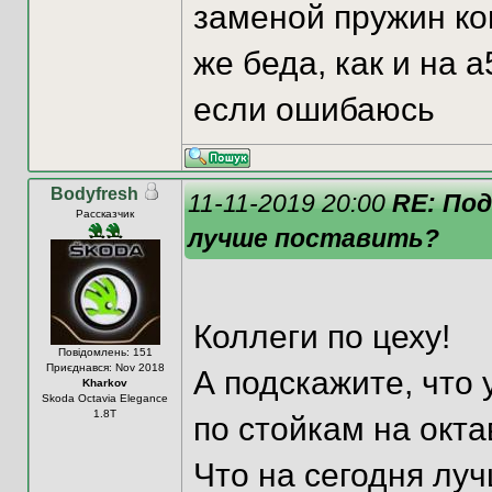
заменой пружин ко
же беда, как и на 
если ошибаюсь
Bodyfresh
11-11-2019 20:00
RE: По
Рассказчик
лучше поставить?
Коллеги по цеху!
Повідомлень: 151
Приєднався: Nov 2018
А подскажите, что 
Kharkov
Skoda Octavia Elegance
1.8T
по стойкам на окта
Что на сегодня лу