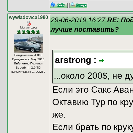
wywiadowca1980
29-06-2019 16:27
RE: По
лучше поставить?
Мегаписака
Повідомлень: 4 086
arstrong :
Приєднався: May 2016
Київ, село Позняки
Superb III, 2.0 TDI
(DFCA)+Stage 1, DQ250
...около 200$, не 
Если это Сакс Аван
Октавию Тур по кру
же.
Если брать по кру