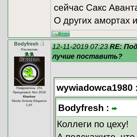
сейчас Сакс Аванта
О других амортах и
Bodyfresh
12-11-2019 07:23
RE: По
Рассказчик
лучше поставить?
wywiadowca1980 
Повідомлень: 151
Приєднався: Nov 2018
Kharkov
Skoda Octavia Elegance
Bodyfresh :
1.8T
Коллеги по цеху!
А подскажите, что