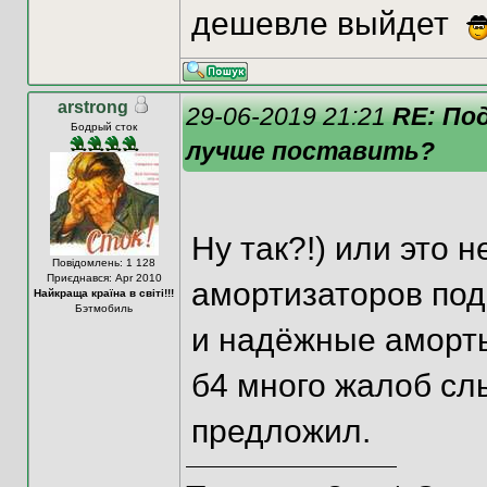
дешевле выйдет
arstrong
29-06-2019 21:21
RE: По
Бодрый сток
лучше поставить?
Ну так?!) или это
Повідомлень: 1 128
Приєднався: Apr 2010
амортизаторов подс
Найкраща країна в світі!!!
Бэтмобиль
и надёжные аморты
б4 много жалоб слы
предложил.