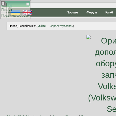
Пошук
Портал
Форум
Клуб
Правила форуму
Привіт, незнайомцю! (
Увійти
—
Зареєструватись
)