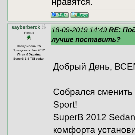
нравятся.
sayberberck
18-09-2019 14:49
RE: По
Ученик
лучше поставить?
Повідомлень: 25
Приєднався: Jan 2012
Літва & Україна
SuperB 1.8 TSI sedan
Добрый День, ВСЕ
Собрался сменить 
Sport!
SuperB 2012 Sedan 
комфорта установи