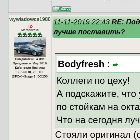
wywiadowca1980
11-11-2019 22:43
RE: По
лучше поставить?
Мегаписака
Повідомлень: 4 086
Bodyfresh :
Приєднався: May 2016
Київ, село Позняки
Superb III, 2.0 TDI
(DFCA)+Stage 1, DQ250
Коллеги по цеху!
А подскажите, что 
по стойкам на окта
Что на сегодня л
Стояли оригинал (о