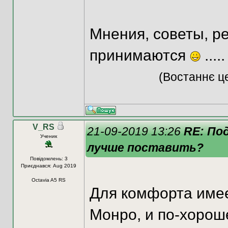
Мнения, советы, ре
принимаются
.....
(Востаннє це
V_RS
21-09-2019 13:26
RE: По
Ученик
лучше поставить?
Повідомлень: 3
Приєднався: Aug 2019
Octavia A5 RS
Для комфорта имее
Монро, и по-хорош