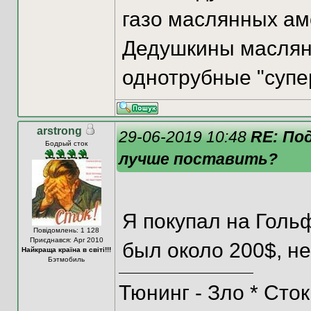
газо маслянных ам
Дедушкины маслян
однотрубные "супер
arstrong
29-06-2019 10:48
RE: По
Бодрый сток
лучше поставить?
Я покупал на Гольф
Повідомлень: 1 128
Приєднався: Apr 2010
был около 200$, не
Найкраща країна в світі!!!
Бэтмобиль
Тюнинг - Зло * Сток