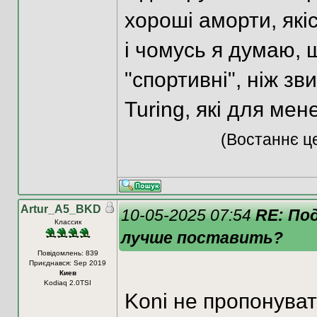
хороші аморти, якіс
і чомусь я думаю, 
"спортивні", ніж зв
Turing, які для мен
(Востаннє це
Artur_A5_BKD
10-05-2025 07:54
RE: По
Классик
лучше поставить?
Повідомлень: 839
Приєднався: Sep 2019
Киев
Kodiaq 2.0TSI
Koni не пропонуват