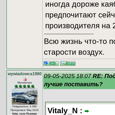
иногда дороже каяб
предпочитают сейч
производителя на 2
Всю жизнь что-то п
старости воздух.
wywiadowca1980
09-05-2025 18:07
RE: По
лучше поставить?
Мегаписака
Повідомлень: 4 086
Vitaly_N :
Приєднався: May 2016
Київ, село Позняки