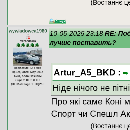
(Востаннє це
wywiadowca1980
10-05-2025 23:18
RE: По
лучше поставить?
Мегаписака
Повідомлень: 4 086
Artur_A5_BKD :
Приєднався: May 2016
Київ, село Позняки
Superb III, 2.0 TDI
(DFCA)+Stage 1, DQ250
Ніде нічого не пітні
Про які саме Коні 
Спорт чи Спешл Ак
(Востаннє це