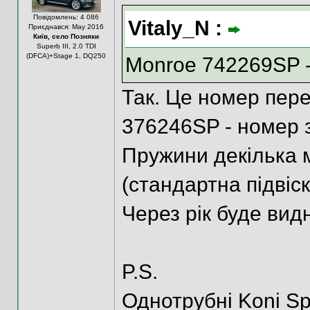
Повідомлень: 4 086
Vitaly_N :
Приєднався: May 2016
Київ, село Позняки
Superb III, 2.0 TDI
(DFCA)+Stage 1, DQ250
Monroe 742269SP -
Так. Це номер пере
376246SP - номер з
Пружини декілька м
(стандартна підвіс
Через рік буде видн
P.S.
Однотрубні Koni Spe