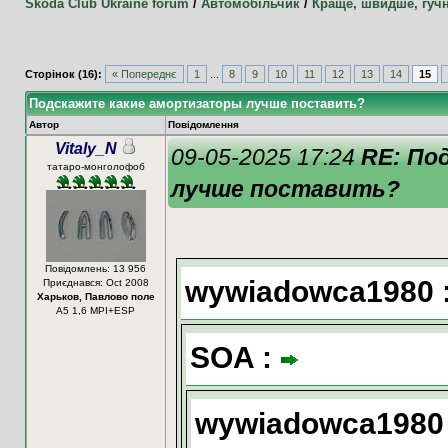
Skoda Club Ukraine forum
/
Автомобільчик
/
Краще, швидше, гуч
Сторінок (16):
« Попереднє
1
...
8
9
10
11
12
13
14
15
Подскажите какие амортизаторы лучше поставить?
Автор
Повідомлення
Vitaly_N
09-05-2025 17:24
RE: По
татаро-монголофоб
лучше поставить?
Повідомлень: 13 956
wywiadowca1980 
Приєднався: Oct 2008
Харьков, Павлово поле
А5 1,6 MPI+ESP
SOA :
wywiadowca1980