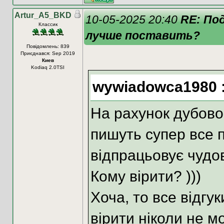
Artur_A5_BKD
10-05-2025 20:40
RE: По
Классик
лучше поставить?
Повідомлень: 839
Приєднався: Sep 2019
Киев
Kodiaq 2.0TSI
wywiadowca1980 
На рахунок дубовост
пишуть супер все п
відпрацьовує чудово
Кому вірити? )))
Хоча, то все відгук
вірити ніколи не м