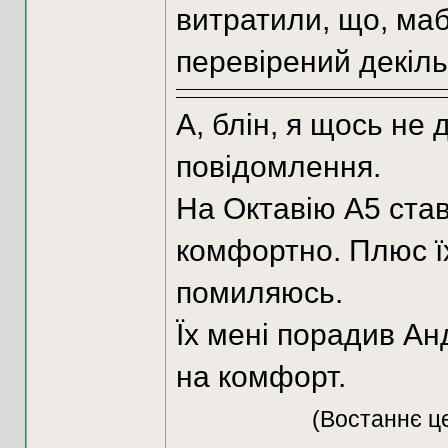
витратили, що, мабу
перевірений декіл
А, блін, я щось не
повідомлення.
На Октавію А5 стави
комфортно. Плюс ї
помиляюсь.
Їх мені порадив Анд
на комфорт.
(Востаннє це