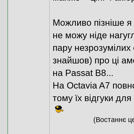
Можливо пізніше я і
не можу ніде нагуг
пару незрозумілих 
знайшов) про ці ам
на Passat B8...
На Octavia A7 повно 
тому їх відгуки дл
(Востаннє це