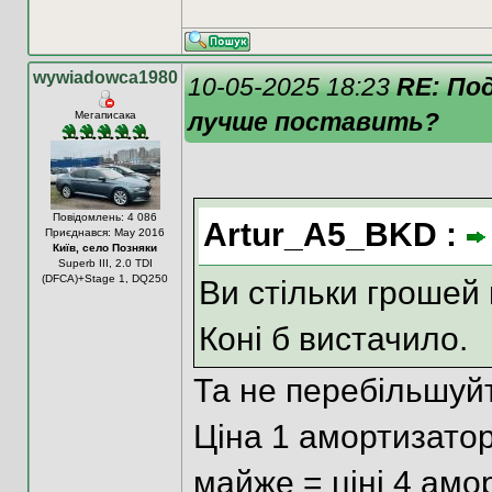
wywiadowca1980
10-05-2025 18:23
RE: По
лучше поставить?
Мегаписака
Повідомлень: 4 086
Artur_A5_BKD :
Приєднався: May 2016
Київ, село Позняки
Superb III, 2.0 TDI
(DFCA)+Stage 1, DQ250
Ви стільки грошей 
Коні б вистачило.
Та не перебільшуйт
Ціна 1 амортизатора
майже = ціні 4 ам