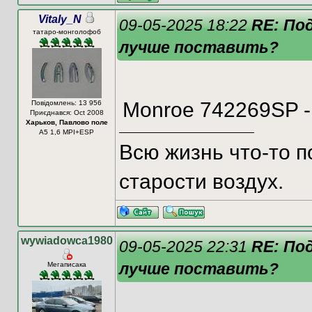
Vitaly_N
09-05-2025 18:22
RE: По
татаро-монголофоб
лучше поставить?
Monroe 742269SP -
Повідомлень: 13 956
Приєднався: Oct 2008
Харьков, Павлово поле
А5 1,6 MPI+ESP
Всю жизнь что-то п
старости воздух.
wywiadowca1980
09-05-2025 22:31
RE: По
лучше поставить?
Мегаписака