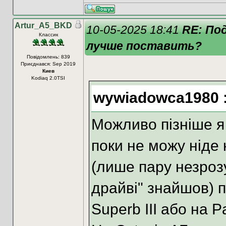
Artur_A5_BKD
10-05-2025 18:41
RE: По
Классик
лучше поставить?
Повідомлень: 839
Приєднався: Sep 2019
Киев
Kodiaq 2.0TSI
wywiadowca1980 
Можливо пізніше я 
поки не можу ніде 
(лише пару незроз
драйві" знайшов) 
Superb III або на Pa