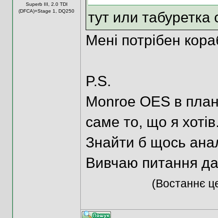
Superb III, 2.0 TDI
(DFCA)+Stage 1, DQ250
тут или табуретка 
Мені потрібен кораб
P.S.
Monroe OES в плані
саме то, що я хотів.
Знайти б щось анал
Вивчаю питання дал
(Востаннє це