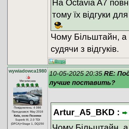
На Octavia A7 повно
тому їх відгуки дл
Чому Більштайн, а 
судячи з відгуків.
wywiadowca1980
10-05-2025 20:35
RE: По
лучше поставить?
Мегаписака
Повідомлень: 4 086
Artur_A5_BKD :
Приєднався: May 2016
Київ, село Позняки
Superb III, 2.0 TDI
(DFCA)+Stage 1, DQ250
Чому Більштайн, а 