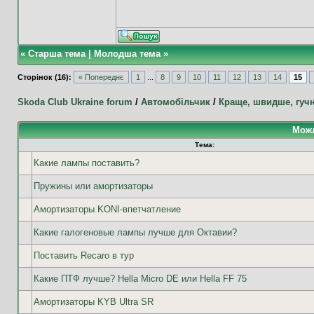
«
Старша тема
|
Молодша тема
»
Сторінок (16):
« Попереднє
1
...
8
9
10
11
12
13
14
15
Skoda Club Ukraine forum
/
Автомобільчик
/
Краще, швидше, гуч
Можл
Тема:
Какие лампы поставить?
Пружины или амортизаторы
Амортизаторы KONI-впетчатление
Какие галогеновые лампы лучше для Октавии?
Поставить Recaro в тур
Какие ПТФ лучше? Hella Micro DE или Hella FF 75
Амортизаторы KYB Ultra SR